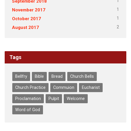
1
September 2018
1
November 2017
1
October 2017
2
August 2017
Tags
Bellfry
Bible
Bread
Church Bells
Church Practice
Commuion
Eucharist
Proclamation
Pulpit
Welcome
Word of God